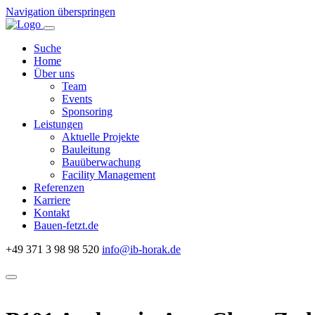
Navigation überspringen
Suche
Home
Über uns
Team
Events
Sponsoring
Leistungen
Aktuelle Projekte
Bauleitung
Bauüberwachung
Facility Management
Referenzen
Karriere
Kontakt
Bauen-fetzt.de
+49 371 3 98 98 520
info@ib-horak.de