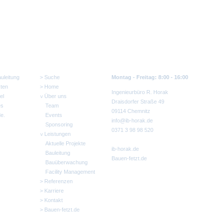
Sitemap
Wir sind für Sie da:
uleitung
Suche
Montag - Freitag: 8:00 - 16:00
ten
Home
Ingenieurbüro R. Horak
el
Über uns
Draisdorfer Straße 49
es
Team
09114 Chemnitz
e.
Events
info@ib-horak.de
Sponsoring
0371 3 98 98 520
Leistungen
Aktuelle Projekte
ib-horak.de
Bauleitung
Bauen-fetzt.de
Bauüberwachung
Facility Management
Referenzen
Karriere
Kontakt
Bauen-fetzt.de