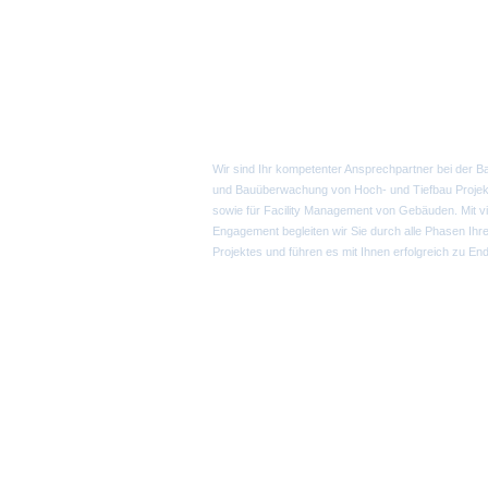
Ingenieurbüro R. Horak
Wir sind Ihr kompetenter Ansprechpartner bei der Ba
und Bauüberwachung von Hoch- und Tiefbau Projek
sowie für Facility Management von Gebäuden. Mit vi
Engagement begleiten wir Sie durch alle Phasen Ihr
Projektes und führen es mit Ihnen erfolgreich zu End