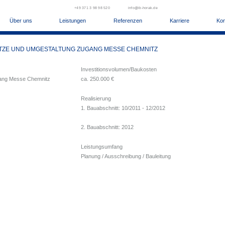
+49 371 3 98 98 520
info@ib-horak.de
Über uns
Leistungen
Referenzen
Karriere
Kon
ZE UND UMGESTALTUNG ZUGANG MESSE CHEMNITZ
Investitionsvolumen/Baukosten
gang Messe Chemnitz
ca. 250.000 €
Realisierung
1. Bauabschnitt: 10/2011 - 12/2012
2. Bauabschnitt: 2012
Leistungsumfang
Planung / Ausschreibung / Bauleitung