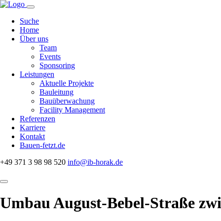
Navigation
überspringen
Suche
Home
Über uns
Team
Events
Sponsoring
Leistungen
Aktuelle Projekte
Bauleitung
Bauüberwachung
Facility Management
Referenzen
Karriere
Kontakt
Bauen-fetzt.de
+49 371 3 98 98 520
info@ib-horak.de
Umbau August-Bebel-Straße zwi